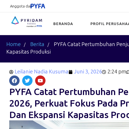
Anggota dari
BERANDA
PROFIL PERUSAHA
Type and hit enter
Home
Berita
PYFA Catat Pertumbuhan Penjua
Kapasitas Produksi
Leilanie Nadia Kusuma
Juni 3, 2026
2:24 pm
PYFA Catat Pertumbuhan Pen
2026, Perkuat Fokus Pada P
Dan Ekspansi Kapasitas Pro