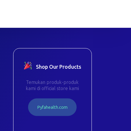
Shop Our Products
Temukan produk-produk
kami di official store kami
P
y
f
a
h
e
a
l
t
h
.
c
o
m