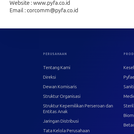
Website : www.pyfa.co.id
Email : corcomm@pyfa.co.id
PERUSAHAAN
PROD
Tentang Kami
Kese
Direksi
Pyfae
Dewan Komisaris
Sanit
Struktur Organisasi
Medi
Struktur Kepemilikan Perseroan dan
Steri
Entitas Anak
Biom
Jaringan Distribusi
Beta
Tata Kelola Perusahaan