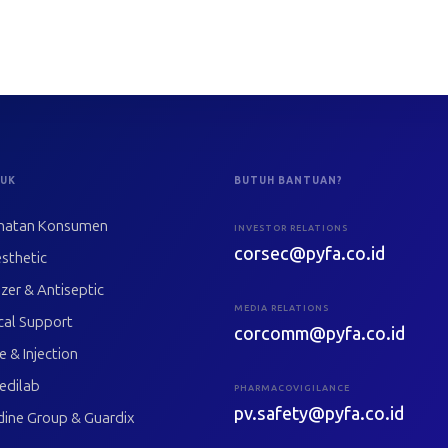
UK
BUTUH BANTUAN?
hatan Konsumen
INVESTOR RELATIONS
corsec@pyfa.co.id
sthetic
izer & Antiseptic
MEDIA RELATIONS
cal Support
corcomm@pyfa.co.id
le & Injection
edilab
PHARMACOVIGILANCE
pv.safety@pyfa.co.id
dine Group & Guardix