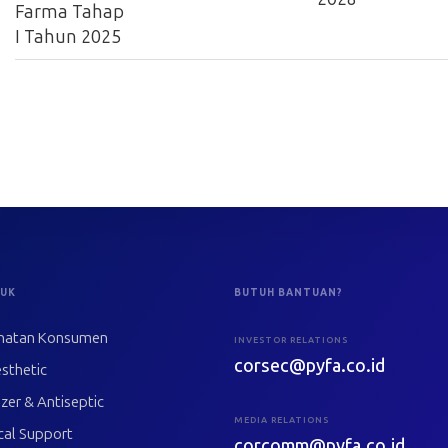
Farma Tahap
I Tahun 2025
UK
BUTUH BANTUAN?
hatan Konsumen
INVESTOR RELATIONS
corsec@pyfa.co.id
sthetic
izer & Antiseptic
MEDIA RELATIONS
cal Support
corcomm@pyfa.co.id