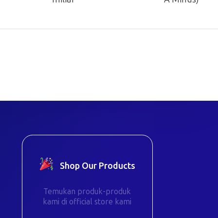
Shop Our Products
Temukan produk-produk
kami di official store kami