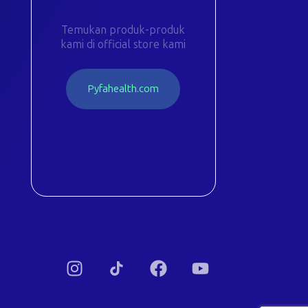
Temukan produk-produk
kami di official store kami
P
y
f
a
h
e
a
l
t
h
.
c
o
m