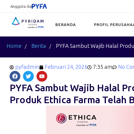
Anggota dari
BERANDA
PROFIL PERUSAHA
Type and hit enter
Home
Berita
PYFA Sambut Wajib Halal Produk
pyfadmin
Februari 24, 2026
7:35 am
No C
PYFA Sambut Wajib Halal Pr
Produk Ethica Farma Telah B