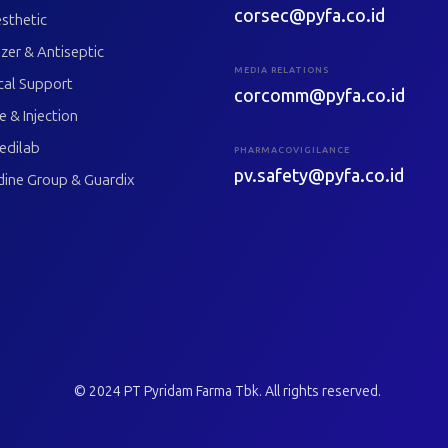
corsec@pyfa.co.id
sthetic
izer & Antiseptic
MEDIA RELATIONS
cal Support
corcomm@pyfa.co.id
le & Injection
edilab
PHARMACOVIGILANCE
pv.safety@pyfa.co.id
dine Group & Guardix
© 2024 PT Pyridam Farma Tbk. All rights reserved.